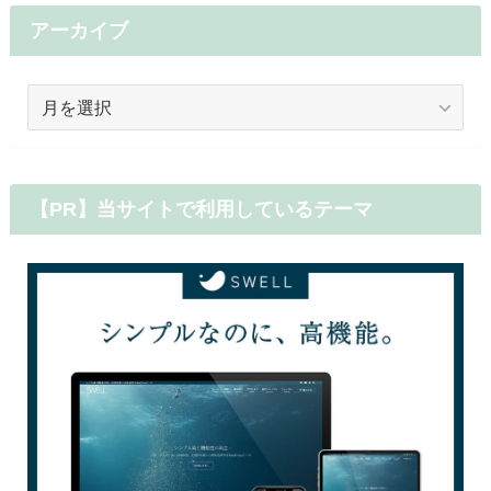
アーカイブ
ア
ー
カ
イ
ブ
【PR】当サイトで利用しているテーマ