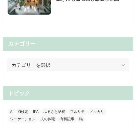
カテゴリー
カ
テ
ゴ
リ
ー
トピック
AI
G検定
IPA
ふるさと納税
フルリモ
メルカリ
ワーケーション
夫の休職
有料記事
猫