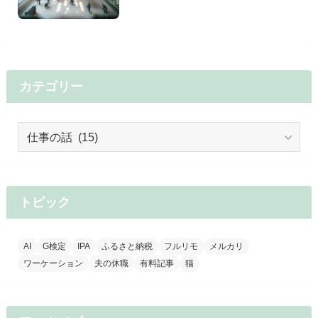
カテゴリー
カ
テ
ゴ
リ
ー
トピック
AI
G検定
IPA
ふるさと納税
フルリモ
メルカリ
ワーケーション
夫の休職
有料記事
猫