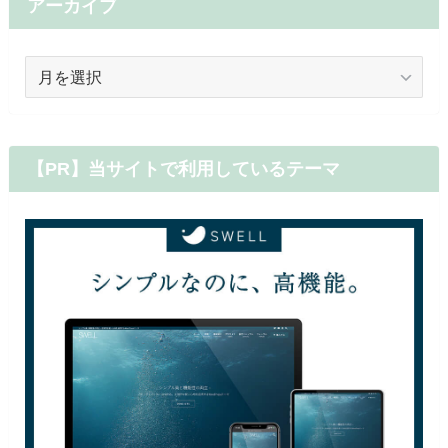
アーカイブ
ア
ー
カ
イ
ブ
【PR】当サイトで利用しているテーマ